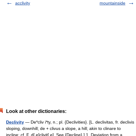
acclivity
mountainside
Look at other dictionaries:
Declivity
— De*cliv i*ty, n.; pl. {Declivities}. [L. declivitas, fr. declivis
sloping, downhill; de + clivus a slope, a hill; akin to clinare to
incline: cf. F. d[ e]clivit[ e]. See {Decline}.] 1. Deviation from a