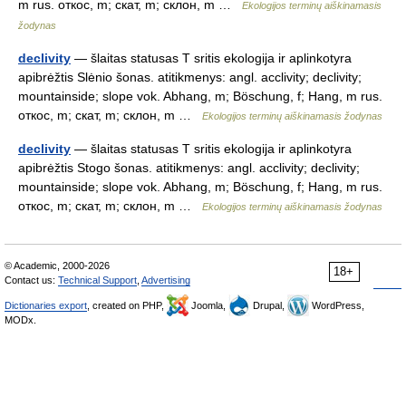
m rus. откос, m; скат, m; склон, m …
Ekologijos terminų aiškinamasis
žodynas
declivity
— šlaitas statusas T sritis ekologija ir aplinkotyra
apibrėžtis Slėnio šonas. atitikmenys: angl. acclivity; declivity;
mountainside; slope vok. Abhang, m; Böschung, f; Hang, m rus.
откос, m; скат, m; склон, m …
Ekologijos terminų aiškinamasis žodynas
declivity
— šlaitas statusas T sritis ekologija ir aplinkotyra
apibrėžtis Stogo šonas. atitikmenys: angl. acclivity; declivity;
mountainside; slope vok. Abhang, m; Böschung, f; Hang, m rus.
откос, m; скат, m; склон, m …
Ekologijos terminų aiškinamasis žodynas
© Academic, 2000-2026
18+
Contact us:
Technical Support
,
Advertising
Dictionaries export
, created on PHP,
Joomla,
Drupal,
WordPress,
MODx.