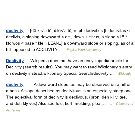
declivity
— [dē kliv′ə tē, dikliv′ə tē] n. pl. declivities [L declivitas <
declivis, a sloping downward < de , down + clivus, a slope < IE *
kloiwos < base * klei , LEAN1] a downward slope or sloping, as of a
hill: opposed to ACCLIVITY …
English World dictionary
Declivity
— Wikipedia does not have an encyclopedia article for
Declivity (search results). You may want to read Wiktionary s entry
on declivity instead.wiktionary:Special:Search/declivity …
Wikipedia
declivity
— A downward slope, as may be observed on a hill or
a boss. A slope described as declivitous is an especially steep one.
The adjectival form of declivity is declivous. (pron. deh kli vi tee,
and deh kly ves) Also see fold, kerf, molding, pleat,… …
Glossary of
Art Terms