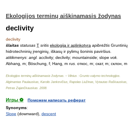
Ekologijos terminų aiškinamasis žodynas
declivity
declivity
šlaitas
statusas
T
sritis
ekologija ir aplinkotyra
apibrėžtis
Gruntinių
hidrotechninių įrenginių, iškasų ir pylimų šoninis paviršius.
atitikmenys
:
angl.
acclivity; declivity; mountainside; slope
vok.
Abhang, m; Böschung, f; Hang, m
rus.
откос, m; скат, m; склон, m
Ekologijos terminų aiškinamasis žodynas. – Vilnius : Grunto valymo technologijos
.
Algimantas Paulauskas, Karolis Jankevičius, Rapolas Liužinas, Vytautas Raškauskas,
Petras Zajančkauskas
.
2008
.
Игры ⚽
Поможем написать реферат
Synonyms
:
Slope
(downward),
descent