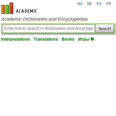
RU
DE
ES
FR
en-academic.com
Academic Dictionaries and Encyclopedias
Search!
Interpretations
Translations
Books
Игры ⚽