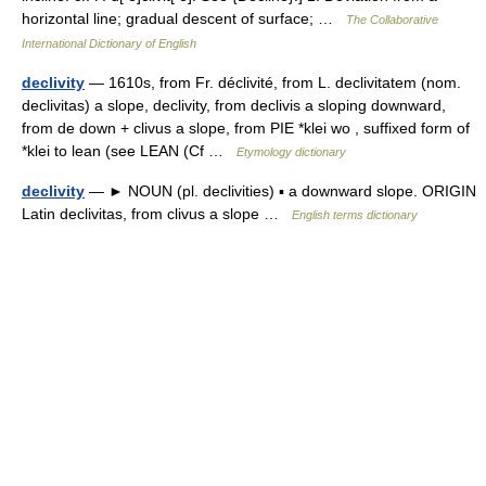
horizontal line; gradual descent of surface; …
The Collaborative
International Dictionary of English
declivity
— 1610s, from Fr. déclivité, from L. declivitatem (nom.
declivitas) a slope, declivity, from declivis a sloping downward,
from de down + clivus a slope, from PIE *klei wo , suffixed form of
*klei to lean (see LEAN (Cf …
Etymology dictionary
declivity
— ► NOUN (pl. declivities) ▪ a downward slope. ORIGIN
Latin declivitas, from clivus a slope …
English terms dictionary