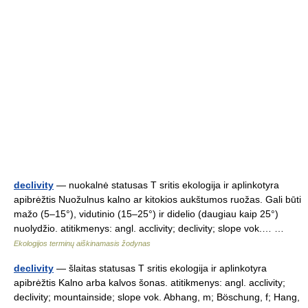
declivity
— nuokalnė statusas T sritis ekologija ir aplinkotyra
apibrėžtis Nuožulnus kalno ar kitokios aukštumos ruožas. Gali būti
mažo (5–15°), vidutinio (15–25°) ir didelio (daugiau kaip 25°)
nuolydžio. atitikmenys: angl. acclivity; declivity; slope vok.… …
Ekologijos terminų aiškinamasis žodynas
declivity
— šlaitas statusas T sritis ekologija ir aplinkotyra
apibrėžtis Kalno arba kalvos šonas. atitikmenys: angl. acclivity;
declivity; mountainside; slope vok. Abhang, m; Böschung, f; Hang,